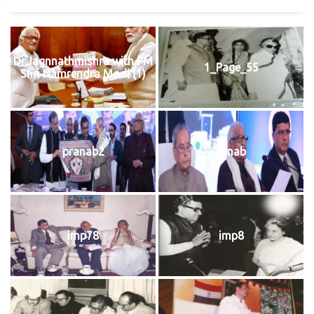
Dr.Jagnnathmishra with PM
1_Page_55
Shri Namrendra Modi (1)
pranab2
prnab
imp78
imp8