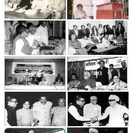
imp6
imp5
IM11
IM7
IM4
IM3
IM2
IM1