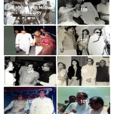
DR. Mishra With Mother
109
Teresa copy
108
107
106
105
103
101